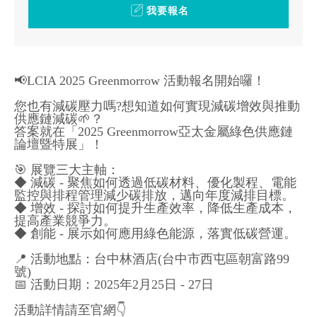
我要報名
📢LCIA 2025 Greenmorrow 活動報名開始囉！
您也有減碳壓力嗎?想知道如何實現減碳增效與推動
供應鏈減碳🌱？
答案就在「2025 Greenmorrow亞太金屬綠色供應鏈
論壇暨特展」！
🎯 展覽三大主軸：
◆ 減碳 - 聚焦如何透過低碳材料、優化製程、電能
監控與排程管理減少碳排放，邁向年度減排目標。
◆ 增效 - 探討如何提升生產效率，降低生產成本，
提高產業競爭力。
◆ 創能 - 展示如何應用綠色能源，落實低碳營運。
📍 活動地點：台中林酒店(台中市西屯區朝富路99
號)
📅 活動日期：2025年2月25日 - 27日
活動詳情請至官網👇