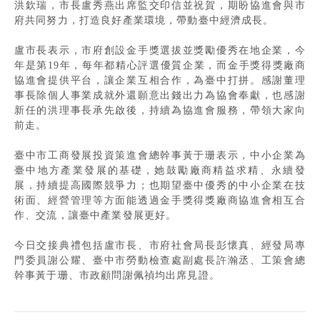
洪欽瑞，市長盧秀燕出席監交印信並祝賀，期盼協進會與市
府共同努力，打造良好產業環境，帶動臺中經濟成長。
盧市長表示，市府創設金手獎選拔並獎勵優秀在地企業，今
年是第19年，每年都精心評選優質企業，而金手獎得獎廠商
協進會提供平台，讓企業互相合作，為臺中打拼。感謝董理
事長除個人事業成就外還願意出錢出力為協會奉獻，也感謝
新任的洪理事長承先啟後，持續為協進會服務，帶領大家向
前走。
臺中市工商發展投資策進會總幹事黃于珊表示，中小企業為
臺中地方產業發展的基礎，她鼓勵廠商精益求精、永續發
展，持續提高國際競爭力；也期望臺中優秀的中小企業在技
術面、經營管理等方面能透過金手獎得獎廠商協進會相互合
作、交流，讓臺中產業發展更好。
今日交接典禮包括盧市長、市府社會局長彭懷真、經發局專
門委員謝公耀、臺中市勞動檢查處副處長許瀚丞、工策會總
幹事黃于珊、市政顧問謝佩禎均出席見證。