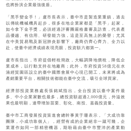
也將扮演企業最強後盾。
「黑手變金手！」盧市長表示，臺中市是製造業重鎮，過去
以傳統機械機具起步，很多在地企業家都是「黑手」起家，
如今拿下金手獎，必須經過評審團嚴格書審及訪查，代表產
品優越、有信用、研發能力強，這是至高無上的榮譽；尤其
在中美貿易戰及新冠肺炎影響下，廠商仍齊心齊力、全力以
赴，使臺中經濟成績表現亮眼，投資額六都第一。
盧市長指出，市府提倡輕稅簡政，大幅調降地價稅，降低企
業成本，以行動支持在地廠商；此外，市府投資58億元在水
湳經貿園區設立的臺中國際會展中心現已開工，未來將成為
產銷重要平台，相關技術都能在臺中交流，吸引全球買家。
經濟部投資業務處長張銘斌指出，全台投資以臺中案件最
多、中小企業家數也最多，總投資額超過2,000億元，外溢效
果也最明顯，連帶增加苗栗、彰化、南投、嘉義投資量。
臺中市工商發展投資策進會總幹事黃于珊表示，「大成功靠
團隊，小成功靠個人」，經營有成的企業絕非一蹴可幾，企
業運作如同一部精密機器，期盼藉由臺中市豐沛的產業動