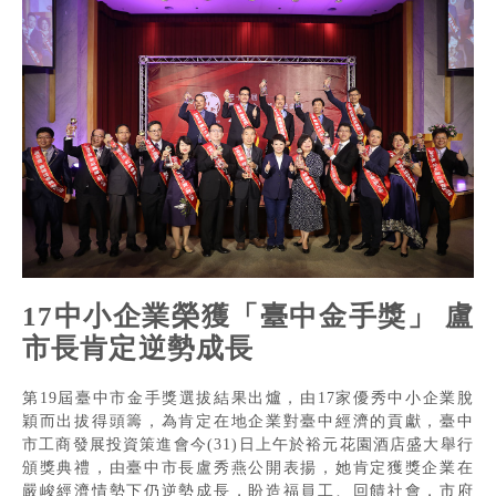
17中小企業榮獲「臺中金手獎」 盧
市長肯定逆勢成長
第19屆臺中市金手獎選拔結果出爐，由17家優秀中小企業脫
穎而出拔得頭籌，為肯定在地企業對臺中經濟的貢獻，臺中
市工商發展投資策進會今(31)日上午於裕元花園酒店盛大舉行
頒獎典禮，由臺中市長盧秀燕公開表揚，她肯定獲獎企業在
嚴峻經濟情勢下仍逆勢成長，盼造福員工、回饋社會，市府