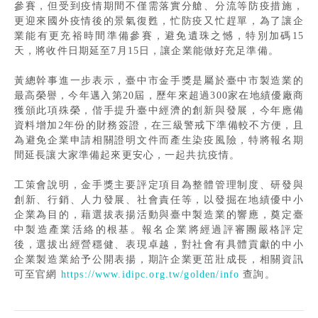
參賽，但受到疫情期間不僅需落實分艙、分流等防疫措施，
更迎來國外疫情後的景氣復甦，忙防疫又忙趕單，為了讓企
業能有更充裕時間準備參賽，避免遺珠之憾，特別加碼15
天，將收件日期延至7月15日，讓企業能做好充足準備。
黃總幹事進一步表示，臺中市金手獎是屬於臺中市製造業的
最高榮譽，今年邁入第20屆，歷年來超過300家在地績優廠商
獲頒此項殊榮，偕手提升臺中經濟的創新與發展，今年應備
資料增加2年份的財務簽證，在三級警戒下準備較不方便，且
為避免企業申請相關證明文件而產生染疫風險，特將報名期
間延長讓大家準備起來更安心，一起共抗疫情。
工策會說明，金手獎主要評定項目為整體管理制度、研發與
創新、行銷、人力發展、社會責任等，以發掘在地績優中小
企業為目的，藉選拔表揚活動與臺中製造業的響應，奠定臺
中製造產業活絡的根基。報名企業將經過評審團嚴格評定
後，選拔出經營穩健、表現卓越，對社會有具體貢獻的中小
企業製造業給予公開表揚，期許企業更茁壯成長，相關資訊
可至官網
https://www.idipc.org.tw/golden/info
查詢。