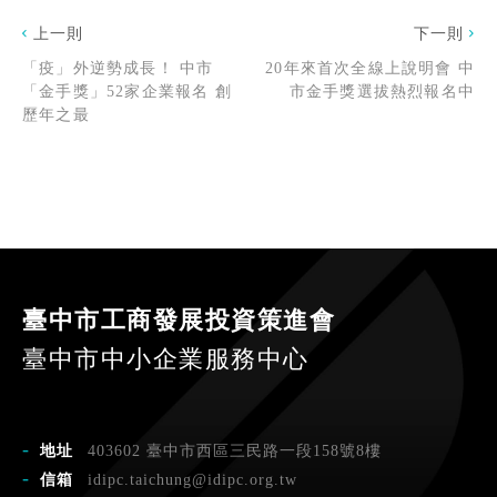
上一則
下一則
「疫」外逆勢成長！ 中市
20年來首次全線上說明會 中
「金手獎」52家企業報名 創
市金手獎選拔熱烈報名中
歷年之最
臺中市工商發展投資策進會
臺中市中小企業服務中心
地址
403602 臺中市西區三民路一段158號8樓
信箱
idipc.taichung@idipc.org.tw